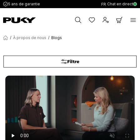
Chat en direct
5 ans de garantie
FR
/
À propos de nous
/
Blogs
Filtre