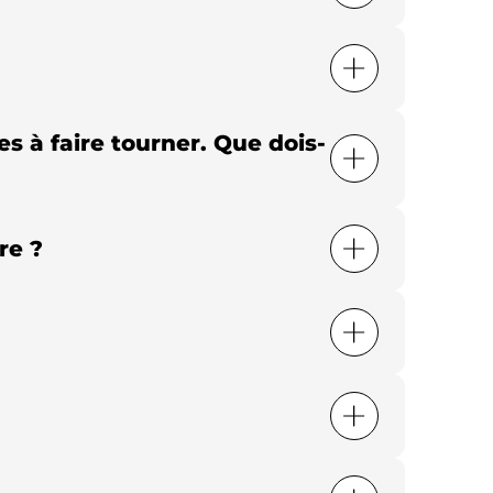
 à faire tourner. Que dois-
re ?