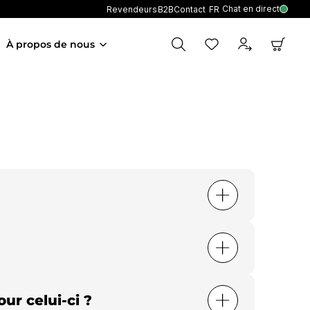
Chat en direct
Revendeurs
B2B
Contact
FR
À propos de nous
ur celui-ci ?