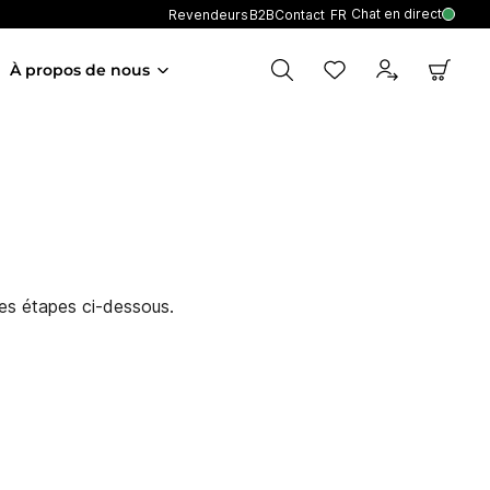
Chat en direct
Revendeurs
B2B
Contact
FR
À propos de nous
les étapes ci-dessous.