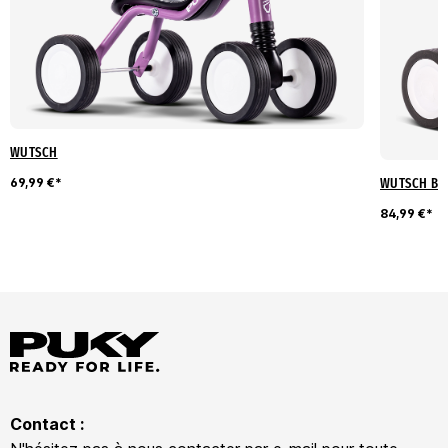
WUTSCH
WUTSCH BU
69,99 €*
84,99 €*
Contact :