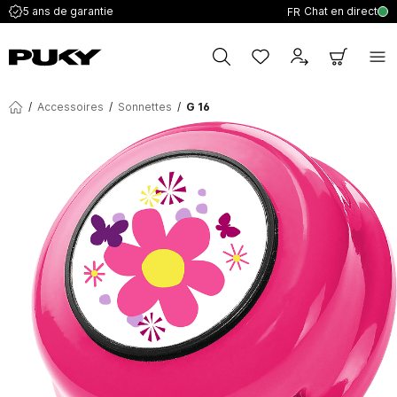
Chat en direct
5 ans de garantie
FR
/
Accessoires
/
Sonnettes
/
G 16