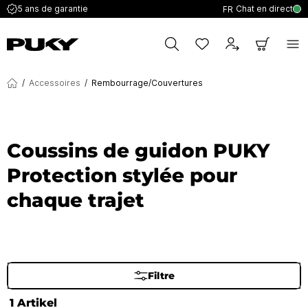
Chat en direct
5 ans de garantie
FR
/
Accessoires
/
Rembourrage/Couvertures
Coussins de guidon PUKY
Protection stylée pour
chaque trajet
Filtre
1 Artikel