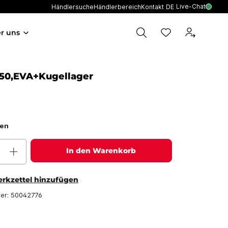
Live-Chat
Händlersuche
Händlerbereich
Kontakt
DE
r uns
x50,EVA+Kugellager
hen
In den Warenkorb
rkzettel hinzufügen
er:
50042776