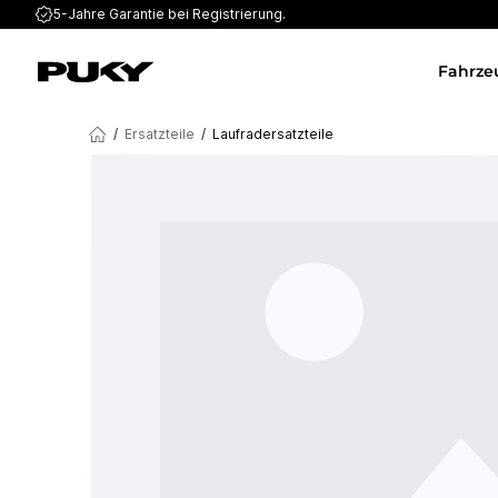
5-Jahre Garantie
bei Registrierung.
Fahrze
/
Ersatzteile
/
Laufradersatzteile