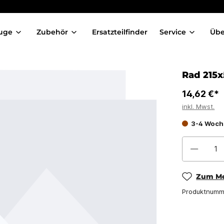
uge
Zubehör
Ersatzteilfinder
Service
Übe
Rad 215
14,62 €*
inkl. Mwst.
3-4 Woc
Zum Me
Produktnumm