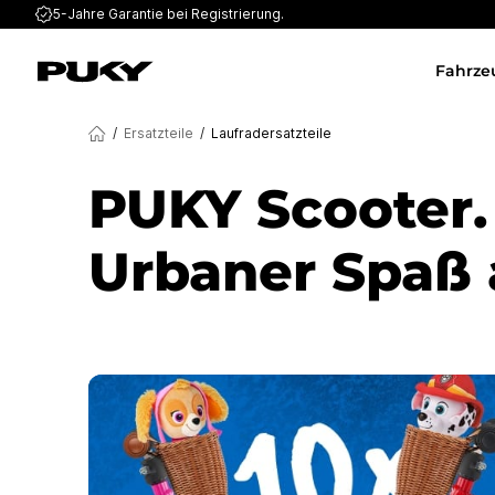
5-Jahre Garantie
bei Registrierung.
Fahrze
/
Ersatzteile
/
Laufradersatzteile
PUKY Scooter.
Urbaner Spaß a