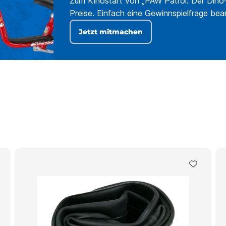
Zum Kinostart von „PAW Patrol: Der Dino-
Preise. Einfach eine Gewinnspielfrage be
Jetzt mitmachen