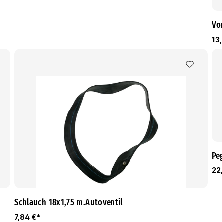
Vo
13
Pe
22
Schlauch 18x1,75 m.Autoventil
7,84 €*