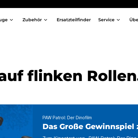
uge
Zubehör
Ersatzteilfinder
Service
Übe
uf flinken Rollen
PAW Patrol: Der Dinofilm
Das Große Gewinnspiel 