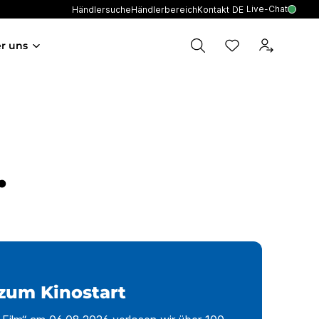
Live-Chat
Händlersuche
Händlerbereich
Kontakt
DE
r uns
.
zum Kinostart