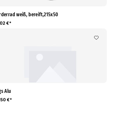
rderrad weiß, bereift,215x50
,02 €*
gs Alu
,50 €*