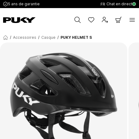
Chat en direct
5 ans de garantie
FR
/
Accessoires
/
Casque
/
PUKY HELMET S