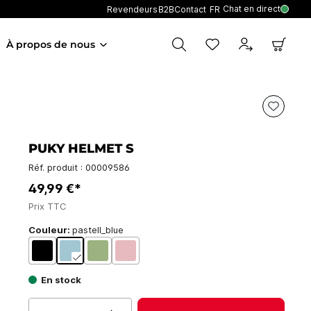
Chat en direct
Revendeurs
B2B
Contact
FR
À propos de nous
PUKY HELMET S
Réf. produit :
00009586
49,99 €*
Prix TTC
Couleur:
pastell_blue
En stock