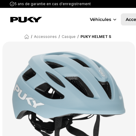
5 ans de garantie
en cas d'enregistrement
Véhicules
Acce
/
Accessoires
/
Casque
/
PUKY HELMET S