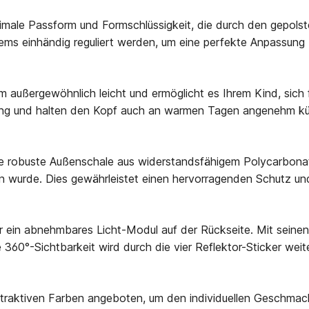
le Passform und Formschlüssigkeit, die durch den gepolster
tems einhändig reguliert werden, um eine perfekte Anpassung
lm außergewöhnlich leicht und ermöglicht es Ihrem Kind, sich
tung und halten den Kopf auch an warmen Tagen angenehm kühl
robuste Außenschale aus widerstandsfähigem Polycarbonat a
wurde. Dies gewährleistet einen hervorragenden Schutz und
r ein abnehmbares Licht-Modul auf der Rückseite. Mit seinen d
e 360°-Sichtbarkeit wird durch die vier Reflektor-Sticker weit
aktiven Farben angeboten, um den individuellen Geschmack 