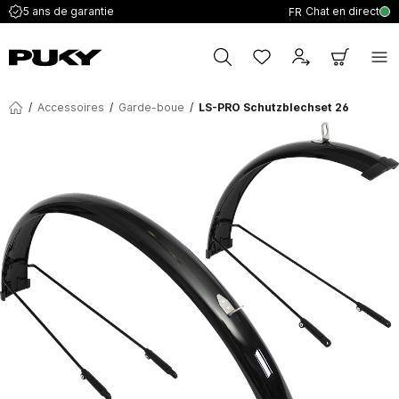
Chat en direct
5 ans de garantie
FR
/
Accessoires
/
Garde-boue
/
LS-PRO Schutzblechset 26