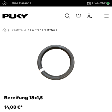
Live-Chat
5-Jahre Garantie
DE
/
Ersatzteile
/
Laufradersatzteile
Bereifung 18x1,5
14,08 €*