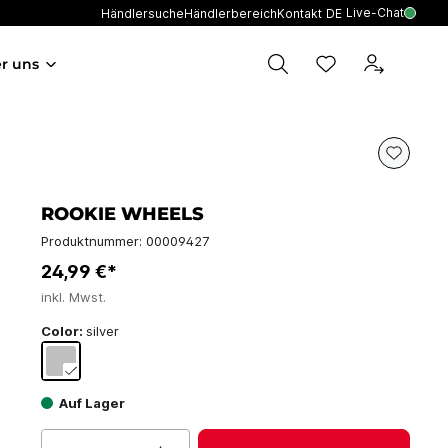
Live-Chat
Händlersuche
Händlerbereich
Kontakt
DE
r uns
ROOKIE WHEELS
Produktnummer:
00009427
24,99 €*
inkl. Mwst.
Color:
silver
Auf Lager