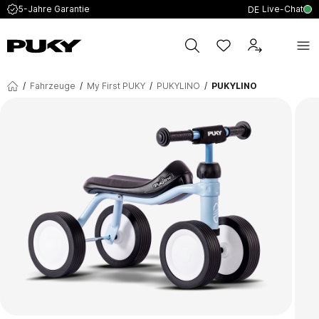
Live-Chat
5-Jahre Garantie
DE
/
Fahrzeuge
/
My First PUKY
/
PUKYLINO
/
PUKYLINO