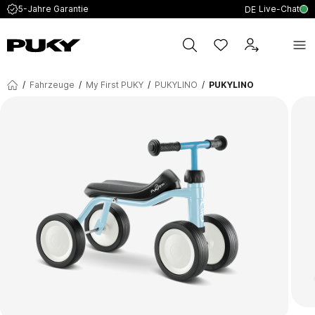
Live-Chat
5-Jahre Garantie
DE
/
Fahrzeuge
/
My First PUKY
/
PUKYLINO
/
PUKYLINO