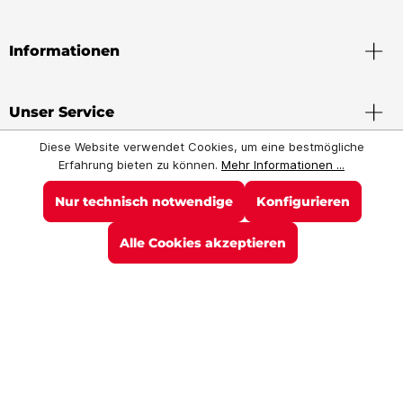
Informationen
Unser Service
Diese Website verwendet Cookies, um eine bestmögliche
Erfahrung bieten zu können.
Mehr Informationen ...
Nur technisch notwendige
Konfigurieren
Instagram
Facebook
YouTube
Alle Cookies akzeptieren
* Alle Preise inkl. gesetzl. Mehrwertsteuer zzgl.
Versandkosten
und ggf.
Nachnahmegebühren, wenn nicht anders angegeben.
Unsere Zahlarten