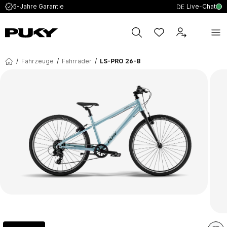
Live-Chat
5-Jahre Garantie
DE
/
Fahrzeuge
/
Fahrräder
/
LS-PRO 26-8