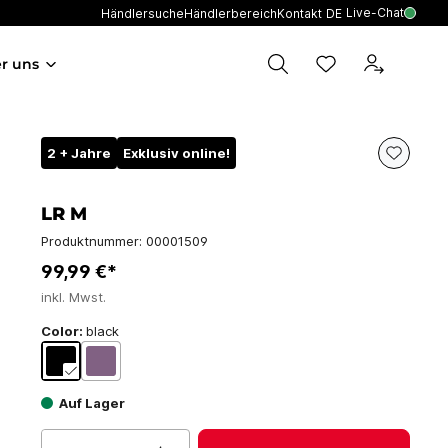
Live-Chat
Händlersuche
Händlerbereich
Kontakt
DE
r uns
2 + Jahre
Exklusiv online!
LR M
Produktnummer:
00001509
99,99 €*
inkl. Mwst.
Color:
black
Auf Lager