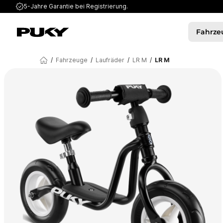
5-Jahre Garantie
bei Registrierung.
Fahrze
/
Fahrzeuge
/
Laufräder
/
LR M
/
LR M