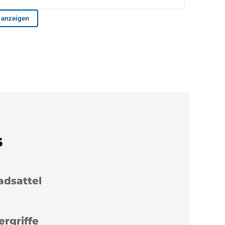
s
adsattel
ergriffe