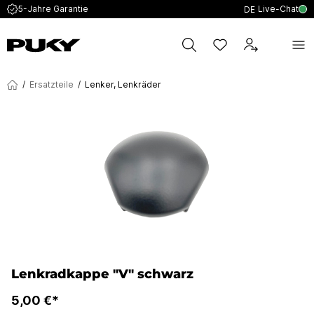
Live-Chat
5-Jahre Garantie
DE
/
Ersatzteile
/
Lenker, Lenkräder
Lenkradkappe "V" schwarz
5,00 €*