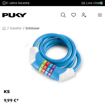
Live-Chat
5-Jahre Garantie
DE
/
Zubehör
/
Schlösser
KS
9,99 €*