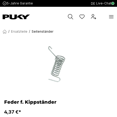
Live-Chat
5-Jahre Garantie
DE
/
Ersatzteile
/
Seitenständer
Feder f. Kippständer
4,37 €*