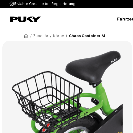
5-Jahre Garantie
bei Registrierung.
Fahrze
/
Zubehör
/
Körbe
/
Chaos Container M