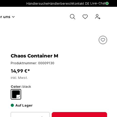
Live-Chat
Händlersuche
Händlerbereich
Kontakt
DE
r uns
Chaos Container M
Produktnummer:
00009130
14,99 €*
inkl. Mwst.
Color:
black
Auf Lager